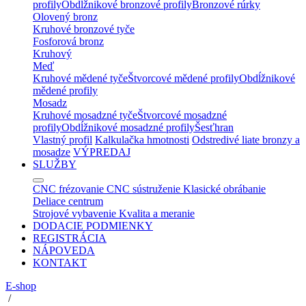
profily
Obdĺžnikové bronzové profily
Bronzové rúrky
Olovený bronz
Kruhové bronzové tyče
Fosforová bronz
Kruhový
Meď
Kruhové mědené tyče
Štvorcové mědené profily
Obdĺžnikové
mědené profily
Mosadz
Kruhové mosadzné tyče
Štvorcové mosadzné
profily
Obdĺžnikové mosadzné profily
Šesťhran
Vlastný profil
Kalkulačka hmotnosti
Odstredivé liate bronzy a
mosadze
VÝPREDAJ
SLUŽBY
CNC frézovanie
CNC sústruženie
Klasické obrábanie
Deliace centrum
Strojové vybavenie
Kvalita a meranie
DODACIE PODMIENKY
REGISTRÁCIA
NÁPOVEDA
KONTAKT
E-shop
/