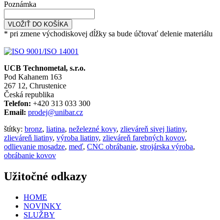
Poznámka
VLOŽIŤ DO KOŠÍKA
* pri zmene východiskovej dĺžky sa bude účtovať delenie materiálu
UCB Technometal, s.r.o.
Pod Kahanem 163
267 12, Chrustenice
Česká republika
Telefon:
+420 313 033 300
Email:
prodej@unibar.cz
štítky:
bronz
,
liatina
,
neželezné kovy
,
zlieváreň sivej liatiny
,
zlieváreň liatiny
,
výroba liatiny
,
zlieváreň farebných kovov
,
odlievanie mosadze
,
meď
,
CNC obrábanie
,
strojárska výroba
,
obrábanie kovov
Užitočné odkazy
HOME
NOVINKY
SLUŽBY