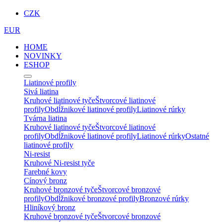
CZK
EUR
HOME
NOVINKY
ESHOP
Liatinové profily
Sivá liatina
Kruhové liatinové tyče
Štvorcové liatinové
profily
Obdĺžnikové liatinové profily
Liatinové rúrky
Tvárna liatina
Kruhové liatinové tyče
Štvorcové liatinové
profily
Obdĺžnikové liatinové profily
Liatinové rúrky
Ostatné
liatinové profily
Ni-resist
Kruhové Ni-resist tyče
Farebné kovy
Cínový bronz
Kruhové bronzové tyče
Štvorcové bronzové
profily
Obdĺžnikové bronzové profily
Bronzové rúrky
Hliníkový bronz
Kruhové bronzové tyče
Štvorcové bronzové