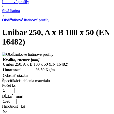
Liatinové profily
/
Sivá liatina
/
Obdĺžnikové liatinové profily
Unibar 250, A x B 100 x 50 (EN
16482)
Kvalita, rozmer
[mm]
Unibar 250, A x B 100 x 50 (EN 16482)
Hmotnosť:
36.50 Kg/m
Odoslať otázku
Špecifikácia delenia materiálu
Počet ks
*
Dĺžka
[mm]
Hmotnosť [kg]