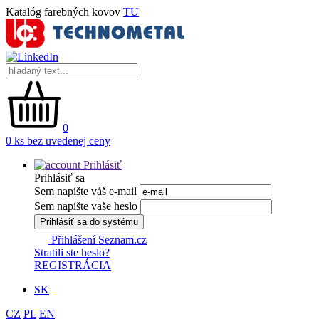
Katalóg farebných kovov
TU
0
0 ks bez uvedenej ceny
Prihlásiť
Prihlásiť sa
Sem napíšte váš e-mail
Sem napíšte vaše heslo
Prihlásiť sa do systému
Přihlášení Seznam.cz
Stratili ste heslo?
REGISTRÁCIA
SK
CZ
PL
EN