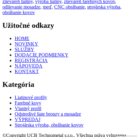
zlieváreň liatiny
,
výroba liatiny
,
zlieváreň farebných kovov
,
odlievanie mosadze
,
meď
,
CNC obrábanie
,
strojárska výroba
,
obrábanie kovov
Užitočné odkazy
HOME
NOVINKY
SLUŽBY
DODACIE PODMIENKY
REGISTRÁCIA
NÁPOVEDA
KONTAKT
Kategória
Liatinové profily
Farebné kovy
Vlastný profil
Odstredivé liate bronzy a mosadze
VÝPREDAJ
Strojárska výroba, obrábanie kovov
©Copyright UCB Technometal s.r.o., Všechna práva vyhrazena.