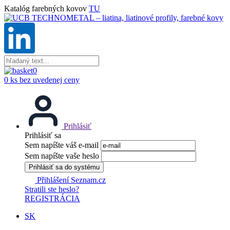
Katalóg farebných kovov
TU
0
0 ks bez uvedenej ceny
Prihlásiť
Prihlásiť sa
Sem napíšte váš e-mail
Sem napíšte vaše heslo
Prihlásiť sa do systému
Přihlášení Seznam.cz
Stratili ste heslo?
REGISTRÁCIA
SK