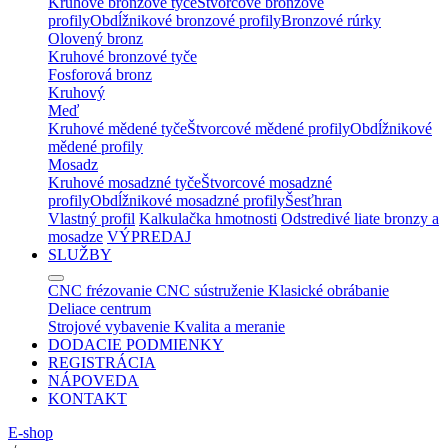
Kruhové bronzové tyče
Štvorcové bronzové
profily
Obdĺžnikové bronzové profily
Bronzové rúrky
Olovený bronz
Kruhové bronzové tyče
Fosforová bronz
Kruhový
Meď
Kruhové mědené tyče
Štvorcové mědené profily
Obdĺžnikové
mědené profily
Mosadz
Kruhové mosadzné tyče
Štvorcové mosadzné
profily
Obdĺžnikové mosadzné profily
Šesťhran
Vlastný profil
Kalkulačka hmotnosti
Odstredivé liate bronzy a
mosadze
VÝPREDAJ
SLUŽBY
CNC frézovanie
CNC sústruženie
Klasické obrábanie
Deliace centrum
Strojové vybavenie
Kvalita a meranie
DODACIE PODMIENKY
REGISTRÁCIA
NÁPOVEDA
KONTAKT
E-shop