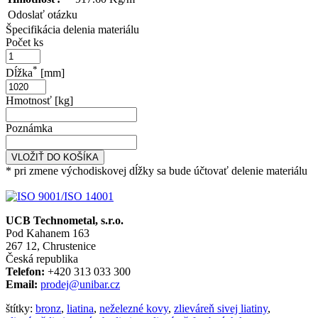
Odoslať otázku
Špecifikácia delenia materiálu
Počet ks
*
Dĺžka
[mm]
Hmotnosť [kg]
Poznámka
VLOŽIŤ DO KOŠÍKA
* pri zmene východiskovej dĺžky sa bude účtovať delenie materiálu
UCB Technometal, s.r.o.
Pod Kahanem 163
267 12, Chrustenice
Česká republika
Telefon:
+420 313 033 300
Email:
prodej@unibar.cz
štítky:
bronz
,
liatina
,
neželezné kovy
,
zlieváreň sivej liatiny
,