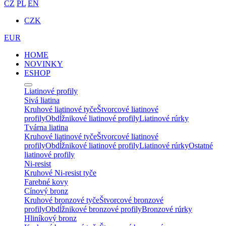
CZ
PL
EN
CZK
EUR
HOME
NOVINKY
ESHOP
Liatinové profily
Sivá liatina
Kruhové liatinové tyče
Štvorcové liatinové
profily
Obdĺžnikové liatinové profily
Liatinové rúrky
Tvárna liatina
Kruhové liatinové tyče
Štvorcové liatinové
profily
Obdĺžnikové liatinové profily
Liatinové rúrky
Ostatné
liatinové profily
Ni-resist
Kruhové Ni-resist tyče
Farebné kovy
Cínový bronz
Kruhové bronzové tyče
Štvorcové bronzové
profily
Obdĺžnikové bronzové profily
Bronzové rúrky
Hliníkový bronz