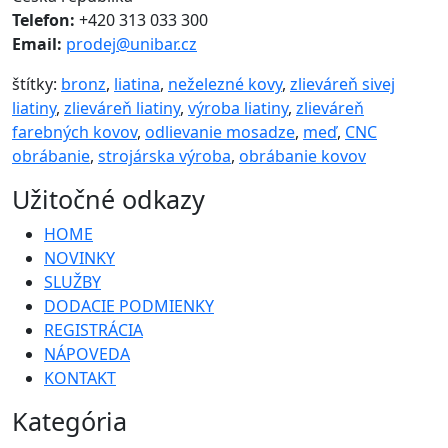
Telefon:
+420 313 033 300
Email:
prodej@unibar.cz
štítky:
bronz
,
liatina
,
neželezné kovy
,
zlieváreň sivej
liatiny
,
zlieváreň liatiny
,
výroba liatiny
,
zlieváreň
farebných kovov
,
odlievanie mosadze
,
meď
,
CNC
obrábanie
,
strojárska výroba
,
obrábanie kovov
Užitočné odkazy
HOME
NOVINKY
SLUŽBY
DODACIE PODMIENKY
REGISTRÁCIA
NÁPOVEDA
KONTAKT
Kategória