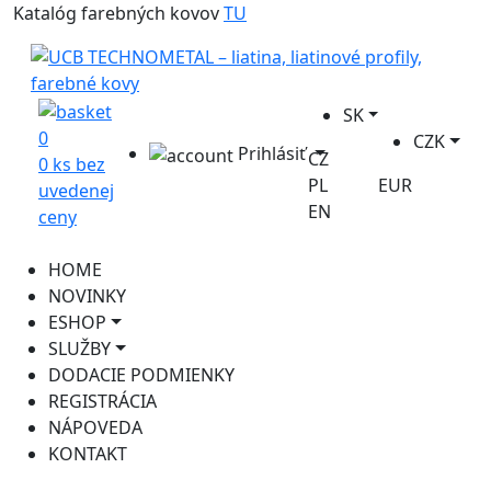
Katalóg farebných kovov
TU
SK
0
CZK
Prihlásiť
CZ
0 ks bez
PL
EUR
uvedenej
EN
ceny
HOME
NOVINKY
ESHOP
SLUŽBY
DODACIE PODMIENKY
REGISTRÁCIA
NÁPOVEDA
KONTAKT