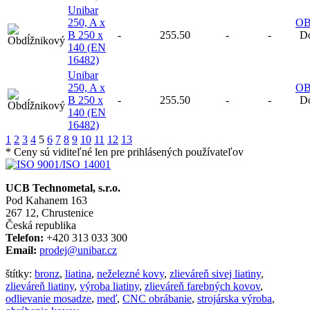
Unibar
250, A x
O
B 250 x
-
255.50
-
-
Do
140 (EN
16482)
Unibar
250, A x
O
B 250 x
-
255.50
-
-
Do
140 (EN
16482)
1
2
3
4
5
6
7
8
9
10
11
12
13
* Ceny sú viditeľné len pre prihlásených používateľov
UCB Technometal, s.r.o.
Pod Kahanem 163
267 12, Chrustenice
Česká republika
Telefon:
+420 313 033 300
Email:
prodej@unibar.cz
štítky:
bronz
,
liatina
,
neželezné kovy
,
zlieváreň sivej liatiny
,
zlieváreň liatiny
,
výroba liatiny
,
zlieváreň farebných kovov
,
odlievanie mosadze
,
meď
,
CNC obrábanie
,
strojárska výroba
,