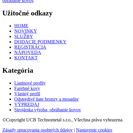
obrábanie kovov
Užitočné odkazy
HOME
NOVINKY
SLUŽBY
DODACIE PODMIENKY
REGISTRÁCIA
NÁPOVEDA
KONTAKT
Kategória
Liatinové profily
Farebné kovy
Vlastný profil
Odstredivé liate bronzy a mosadze
VÝPREDAJ
Strojárska výroba, obrábanie kovov
©Copyright UCB Technometal s.r.o., Všechna práva vyhrazena.
Zásady spracovania osobných údajov
|
Nastavenie cookies