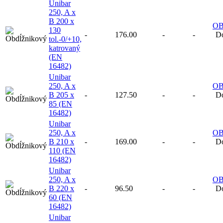
Unibar
250, A x
B 200 x
O
130
-
176.00
-
-
Do
tol.-0/+10,
katrovaný
(EN
16482)
Unibar
250, A x
O
B 205 x
-
127.50
-
-
Do
85 (EN
16482)
Unibar
250, A x
O
B 210 x
-
169.00
-
-
Do
110 (EN
16482)
Unibar
250, A x
O
B 220 x
-
96.50
-
-
Do
60 (EN
16482)
Unibar