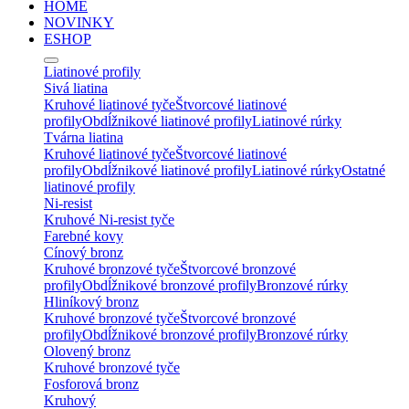
HOME
NOVINKY
ESHOP
Liatinové profily
Sivá liatina
Kruhové liatinové tyče
Štvorcové liatinové
profily
Obdĺžnikové liatinové profily
Liatinové rúrky
Tvárna liatina
Kruhové liatinové tyče
Štvorcové liatinové
profily
Obdĺžnikové liatinové profily
Liatinové rúrky
Ostatné
liatinové profily
Ni-resist
Kruhové Ni-resist tyče
Farebné kovy
Cínový bronz
Kruhové bronzové tyče
Štvorcové bronzové
profily
Obdĺžnikové bronzové profily
Bronzové rúrky
Hliníkový bronz
Kruhové bronzové tyče
Štvorcové bronzové
profily
Obdĺžnikové bronzové profily
Bronzové rúrky
Olovený bronz
Kruhové bronzové tyče
Fosforová bronz
Kruhový