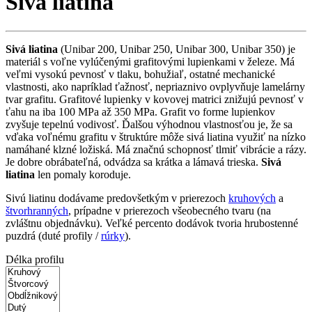
Sivá liatina
Sivá liatina
(Unibar 200, Unibar 250, Unibar 300, Unibar 350) je
materiál s voľne vylúčenými grafitovými lupienkami v železe. Má
veľmi vysokú pevnosť v tlaku, bohužiaľ, ostatné mechanické
vlastnosti, ako napríklad ťažnosť, nepriaznivo ovplyvňuje lamelárny
tvar grafitu. Grafitové lupienky v kovovej matrici znižujú pevnosť v
ťahu na iba 100 MPa až 350 MPa. Grafit vo forme lupienkov
zvyšuje tepelnú vodivosť. Ďalšou výhodnou vlastnosťou je, že sa
vďaka voľnému grafitu v štruktúre môže sivá liatina využiť na nízko
namáhané klzné ložiská. Má značnú schopnosť tlmiť vibrácie a rázy.
Je dobre obrábateľná, odvádza sa krátka a lámavá trieska.
Sivá
liatina
len pomaly koroduje.
Sivú liatinu dodávame predovšetkým v prierezoch
kruhových
a
štvorhranných
, prípadne v prierezoch všeobecného tvaru (na
zvláštnu objednávku). Veľké percento dodávok tvoria hrubostenné
puzdrá (duté profily /
rúrky
).
Délka profilu