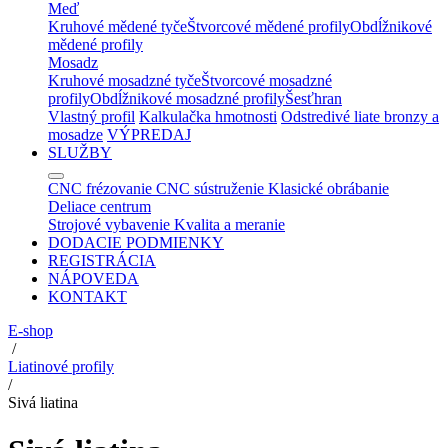
Meď
Kruhové mědené tyče
Štvorcové mědené profily
Obdĺžnikové
mědené profily
Mosadz
Kruhové mosadzné tyče
Štvorcové mosadzné
profily
Obdĺžnikové mosadzné profily
Šesťhran
Vlastný profil
Kalkulačka hmotnosti
Odstredivé liate bronzy a
mosadze
VÝPREDAJ
SLUŽBY
CNC frézovanie
CNC sústruženie
Klasické obrábanie
Deliace centrum
Strojové vybavenie
Kvalita a meranie
DODACIE PODMIENKY
REGISTRÁCIA
NÁPOVEDA
KONTAKT
E-shop
/
Liatinové profily
/
Sivá liatina