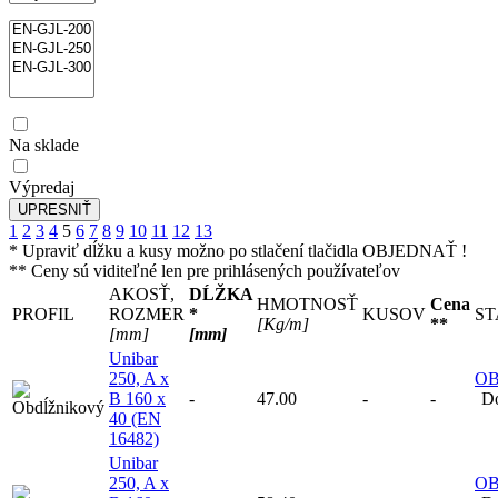
Na sklade
Výpredaj
1
2
3
4
5
6
7
8
9
10
11
12
13
* Upraviť dĺžku a kusy možno po stlačení tlačidla OBJEDNAŤ !
** Ceny sú viditeľné len pre prihlásených používateľov
AKOSŤ,
DĹŽKA
HMOTNOSŤ
Cena
PROFIL
ROZMER
*
KUSOV
ST
[Kg/m]
**
[mm]
[mm]
Unibar
250, A x
O
B 160 x
-
47.00
-
-
Do
40 (EN
16482)
Unibar
250, A x
O