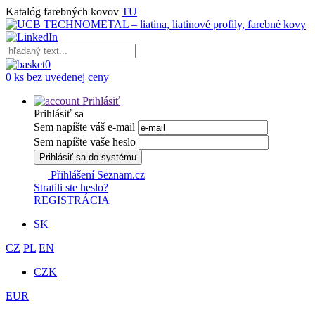
Katalóg farebných kovov
TU
0
0 ks bez uvedenej ceny
Prihlásiť
Prihlásiť sa
Sem napíšte váš e-mail
Sem napíšte vaše heslo
Prihlásiť sa do systému
Přihlášení Seznam.cz
Stratili ste heslo?
REGISTRÁCIA
SK
CZ
PL
EN
CZK
EUR