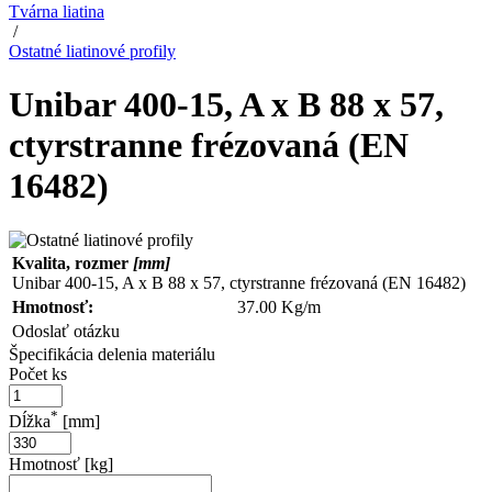
Tvárna liatina
/
Ostatné liatinové profily
Unibar 400-15, A x B 88 x 57,
ctyrstranne frézovaná (EN
16482)
Kvalita, rozmer
[mm]
Unibar 400-15, A x B 88 x 57, ctyrstranne frézovaná (EN 16482)
Hmotnosť:
37.00 Kg/m
Odoslať otázku
Špecifikácia delenia materiálu
Počet ks
*
Dĺžka
[mm]
Hmotnosť [kg]