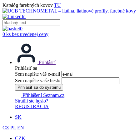
Katalóg farebných kovov
TU
0
0 ks bez uvedenej ceny
Prihlásiť
Prihlásiť sa
Sem napíšte váš e-mail
Sem napíšte vaše heslo
Prihlásiť sa do systému
Přihlášení Seznam.cz
Stratili ste heslo?
REGISTRÁCIA
SK
CZ
PL
EN
CZK