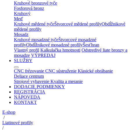
Kruhové bronzové tyče
Fosforová bronz
Kruhový
Meď
Kruhové mědené tyče
Štvorcové mědené profily
Obdĺžnikové
mědené profily
Mosadz
Kruhové mosadzné tyče
Štvorcové mosadzné
profily
Obdĺžnikové mosadzné profily
Šesťhran
Vlastný profil
Kalkulačka hmotnosti
Odstredivé liate bronzy a
mosadze
VÝPREDAJ
SLUŽBY
CNC frézovanie
CNC sústruženie
Klasické obrábanie
Deliace centrum
Strojové vybavenie
Kvalita a meranie
DODACIE PODMIENKY
REGISTRÁCIA
NÁPOVEDA
KONTAKT
E-shop
/
Liatinové profily
/