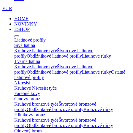
EUR
HOME
NOVINKY
ESHOP
Liatinové profily
Sivá liatina
Kruhové liatinové tyče
Štvorcové liatinové
profily
Obdĺžnikové liatinové profily
Liatinové rúrky
Tvárna liatina
Kruhové liatinové tyče
Štvorcové liatinové
profily
Obdĺžnikové liatinové profily
Liatinové rúrky
Ostatné
liatinové profily
Ni-resist
Kruhové Ni-resist tyče
Farebné kovy
Cínový bronz
Kruhové bronzové tyče
Štvorcové bronzové
profily
Obdĺžnikové bronzové profily
Bronzové rúrky
Hliníkový bronz
Kruhové bronzové tyče
Štvorcové bronzové
profily
Obdĺžnikové bronzové profily
Bronzové rúrky
Olovený bronz