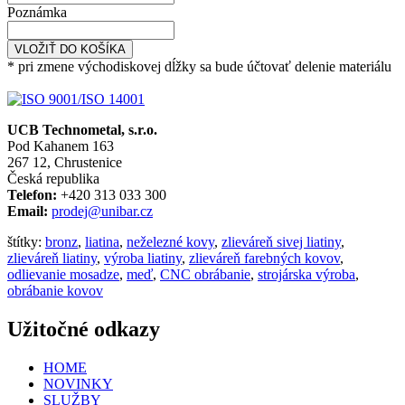
Poznámka
VLOŽIŤ DO KOŠÍKA
* pri zmene východiskovej dĺžky sa bude účtovať delenie materiálu
UCB Technometal, s.r.o.
Pod Kahanem 163
267 12, Chrustenice
Česká republika
Telefon:
+420 313 033 300
Email:
prodej@unibar.cz
štítky:
bronz
,
liatina
,
neželezné kovy
,
zlieváreň sivej liatiny
,
zlieváreň liatiny
,
výroba liatiny
,
zlieváreň farebných kovov
,
odlievanie mosadze
,
meď
,
CNC obrábanie
,
strojárska výroba
,
obrábanie kovov
Užitočné odkazy
HOME
NOVINKY
SLUŽBY