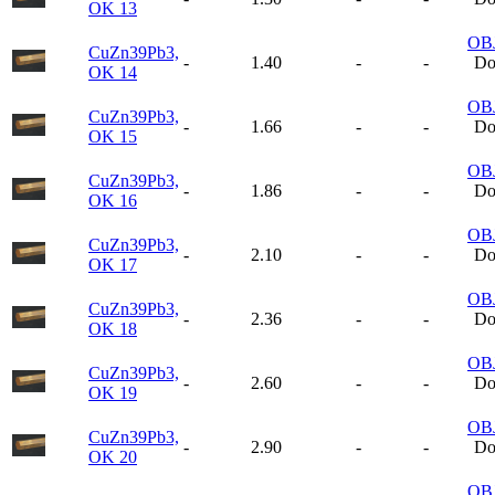
OK 13
OB
CuZn39Pb3,
-
1.40
-
-
Do
OK 14
OB
CuZn39Pb3,
-
1.66
-
-
Do
OK 15
OB
CuZn39Pb3,
-
1.86
-
-
Do
OK 16
OB
CuZn39Pb3,
-
2.10
-
-
Do
OK 17
OB
CuZn39Pb3,
-
2.36
-
-
Do
OK 18
OB
CuZn39Pb3,
-
2.60
-
-
Do
OK 19
OB
CuZn39Pb3,
-
2.90
-
-
Do
OK 20
OB