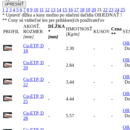
1
2
3
4
5
6
7
8
9
10
11
12
13
14
15
16
17
18
19
20
21
22
23
24
25
* Upraviť dĺžku a kusy možno po stlačení tlačidla OBJEDNAŤ !
** Ceny sú viditeľné len pre prihlásených používateľov
AKOSŤ,
DĹŽKA
HMOTNOSŤ
Cena
PROFIL
ROZMER
*
KUSOV
ST
[Kg/m]
**
[mm]
[mm]
OB
Cu-ETP, D
-
2.30
-
-
Do
18
OB
Cu-ETP, D
-
2.84
-
-
Do
20
OB
Cu-ETP, D
-
3.44
-
-
Do
22
OB
Cu-ETP, D
-
4.44
-
-
Do
25
OB
Cu-ETP, D
-
5.57
-
-
Do
28
OB
Cu-ETP, D