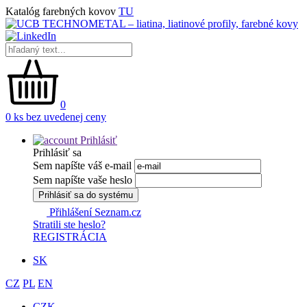
Katalóg farebných kovov
TU
0
0 ks bez uvedenej ceny
Prihlásiť
Prihlásiť sa
Sem napíšte váš e-mail
Sem napíšte vaše heslo
Prihlásiť sa do systému
Přihlášení Seznam.cz
Stratili ste heslo?
REGISTRÁCIA
SK
CZ
PL
EN
CZK