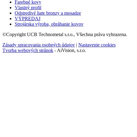
Farebné kovy
Vlastný profil
Odstredivé liate bronzy a mosadze
VÝPREDAJ
Strojárska výroba, obrábanie kovov
©Copyright UCB Technometal s.r.o., Všechna práva vyhrazena.
Zásady spracovania osobných údajov
|
Nastavenie cookies
Tvorba webových stránok
- AiVision, s.r.o.