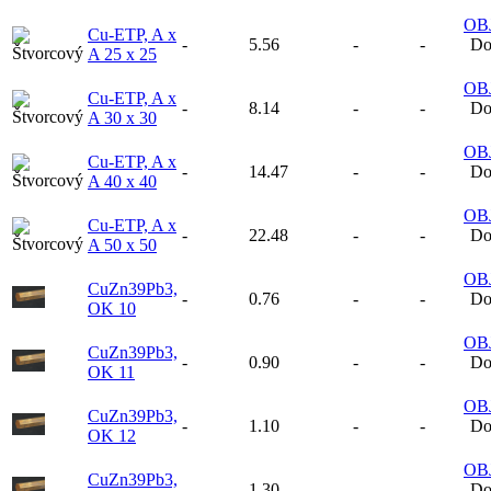
OB
Cu-ETP, A x
-
5.56
-
-
Do
A 25 x 25
OB
Cu-ETP, A x
-
8.14
-
-
Do
A 30 x 30
OB
Cu-ETP, A x
-
14.47
-
-
Do
A 40 x 40
OB
Cu-ETP, A x
-
22.48
-
-
Do
A 50 x 50
OB
CuZn39Pb3,
-
0.76
-
-
Do
OK 10
OB
CuZn39Pb3,
-
0.90
-
-
Do
OK 11
OB
CuZn39Pb3,
-
1.10
-
-
Do
OK 12
OB
CuZn39Pb3,
-
1.30
-
-
Do