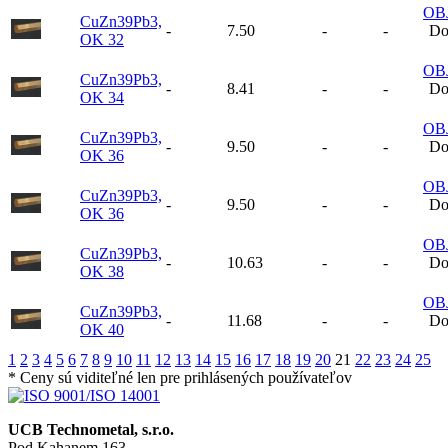
OB
CuZn39Pb3,
-
7.50
-
-
Do
OK 32
OB
CuZn39Pb3,
-
8.41
-
-
Do
OK 34
OB
CuZn39Pb3,
-
9.50
-
-
Do
OK 36
OB
CuZn39Pb3,
-
9.50
-
-
Do
OK 36
OB
CuZn39Pb3,
-
10.63
-
-
Do
OK 38
OB
CuZn39Pb3,
-
11.68
-
-
Do
OK 40
1
2
3
4
5
6
7
8
9
10
11
12
13
14
15
16
17
18
19
20
21
22
23
24
25
* Ceny sú viditeľné len pre prihlásených používateľov
UCB Technometal, s.r.o.
Pod Kahanem 163