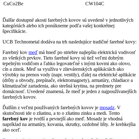
CuCo2Be
CW104C
Ďalšie dostupné akosti farebných kovov sú uvedené v jednotlivých
kategóriách alebo ich ponúkneme podľa vašej konkrétnej
špecifikácie.
UCB Technometal dodáva na trh nasledujúce tradičné farebné kovy:
Farebný kov
meď
má hneď po striebre najlepšiu elektrickú vodivosť
zo všetkých prvkov. Tieto farebné kovy sú tiež veľmi dobrým
tepelným vodičom a ľahko legovateľné s inými kovmi ako olovo,
cín a zinok. Meď sa využíva v zlievárenských aplikáciách ako
výrobky na prenos vody (napr. ventily), ďalej na elektrické aplikácie
(drôty a obvody, prepínače, elektromagnety), armatúry, chladiace a
klimatizačné zariadenia, ako strešná krytina, na predmety pre
domácnosť. Uvedené znamená, že meď je jeden z najpoužívanejších
farebných kovov.
Ďalším z veľmi používaných farebných kovov je
mosadz
. V
skutočnosti ide o zliatinu, a to o zliatinu zinku a medi. Tento
farebný kov
je tvrdší a pevnejší ako meď. Mosadz je vhodná
napríklad na armatúry, kovania, skrutky, ozdobné lišty. Je krehkejšia
ako oceľ.