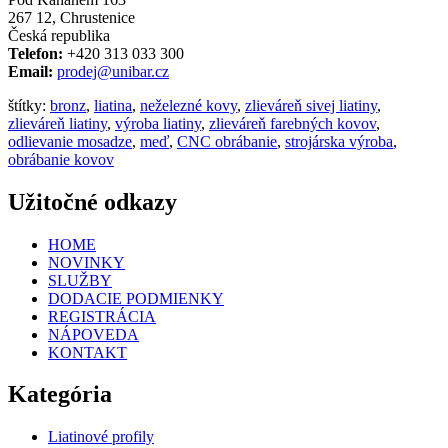
267 12, Chrustenice
Česká republika
Telefon:
+420 313 033 300
Email:
prodej@unibar.cz
štítky:
bronz
,
liatina
,
neželezné kovy
,
zlieváreň sivej liatiny
,
zlieváreň liatiny
,
výroba liatiny
,
zlieváreň farebných kovov
,
odlievanie mosadze
,
meď
,
CNC obrábanie
,
strojárska výroba
,
obrábanie kovov
Užitočné odkazy
HOME
NOVINKY
SLUŽBY
DODACIE PODMIENKY
REGISTRÁCIA
NÁPOVEDA
KONTAKT
Kategória
Liatinové profily