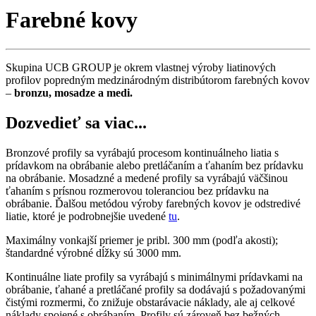
Farebné kovy
Skupina UCB GROUP je okrem vlastnej výroby liatinových
profilov popredným medzinárodným distribútorom farebných kovov
–
bronzu, mosadze a medi.
Dozvedieť sa viac...
Bronzové profily sa vyrábajú procesom kontinuálneho liatia s
prídavkom na obrábanie alebo pretláčaním a ťahaním bez prídavku
na obrábanie. Mosadzné a medené profily sa vyrábajú väčšinou
ťahaním s prísnou rozmerovou toleranciou bez prídavku na
obrábanie. Ďalšou metódou výroby farebných kovov je odstredivé
liatie, ktoré je podrobnejšie uvedené
tu
.
Maximálny vonkajší priemer je pribl. 300 mm (podľa akosti);
štandardné výrobné dĺžky sú 3000 mm.
Kontinuálne liate profily sa vyrábajú s minimálnymi prídavkami na
obrábanie, ťahané a pretláčané profily sa dodávajú s požadovanými
čistými rozmermi, čo znižuje obstarávacie náklady, ale aj celkové
náklady spojené s obrábaním. Profily sú zároveň bez bežných