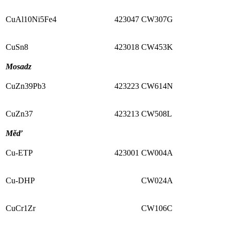
CuAl10Ni5Fe4
423047
CW307G
CuSn8
423018
CW453K
Mosadz
CuZn39Pb3
423223
CW614N
CuZn37
423213
CW508L
Měď
Cu-ETP
423001
CW004A
Cu-DHP
CW024A
CuCr1Zr
CW106C