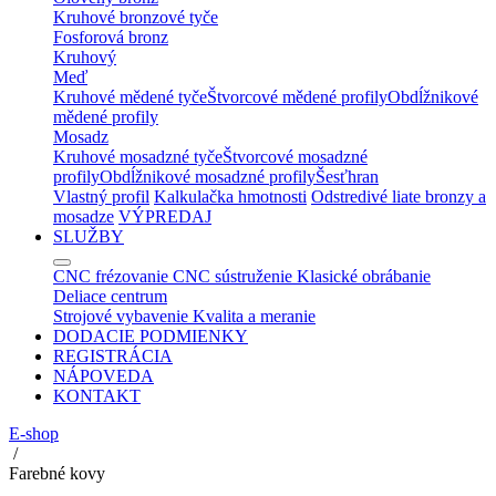
Kruhové bronzové tyče
Fosforová bronz
Kruhový
Meď
Kruhové mědené tyče
Štvorcové mědené profily
Obdĺžnikové
mědené profily
Mosadz
Kruhové mosadzné tyče
Štvorcové mosadzné
profily
Obdĺžnikové mosadzné profily
Šesťhran
Vlastný profil
Kalkulačka hmotnosti
Odstredivé liate bronzy a
mosadze
VÝPREDAJ
SLUŽBY
CNC frézovanie
CNC sústruženie
Klasické obrábanie
Deliace centrum
Strojové vybavenie
Kvalita a meranie
DODACIE PODMIENKY
REGISTRÁCIA
NÁPOVEDA
KONTAKT
E-shop
/
Farebné kovy