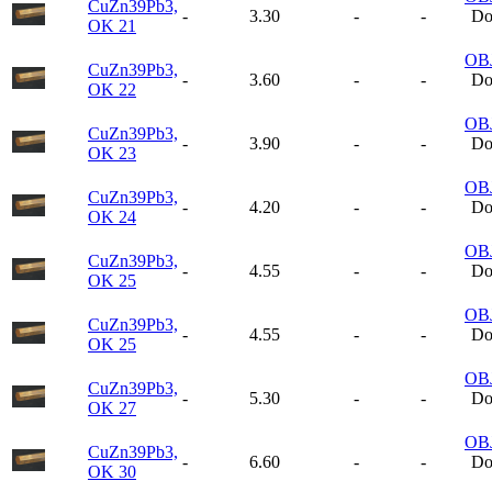
CuZn39Pb3,
-
3.30
-
-
Do
OK 21
OB
CuZn39Pb3,
-
3.60
-
-
Do
OK 22
OB
CuZn39Pb3,
-
3.90
-
-
Do
OK 23
OB
CuZn39Pb3,
-
4.20
-
-
Do
OK 24
OB
CuZn39Pb3,
-
4.55
-
-
Do
OK 25
OB
CuZn39Pb3,
-
4.55
-
-
Do
OK 25
OB
CuZn39Pb3,
-
5.30
-
-
Do
OK 27
OB
CuZn39Pb3,
-
6.60
-
-
Do
OK 30