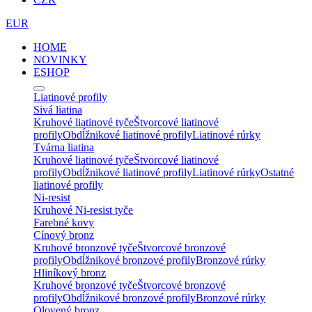
EUR
HOME
NOVINKY
ESHOP
Liatinové profily
Sivá liatina
Kruhové liatinové tyče
Štvorcové liatinové
profily
Obdĺžnikové liatinové profily
Liatinové rúrky
Tvárna liatina
Kruhové liatinové tyče
Štvorcové liatinové
profily
Obdĺžnikové liatinové profily
Liatinové rúrky
Ostatné
liatinové profily
Ni-resist
Kruhové Ni-resist tyče
Farebné kovy
Cínový bronz
Kruhové bronzové tyče
Štvorcové bronzové
profily
Obdĺžnikové bronzové profily
Bronzové rúrky
Hliníkový bronz
Kruhové bronzové tyče
Štvorcové bronzové
profily
Obdĺžnikové bronzové profily
Bronzové rúrky
Olovený bronz