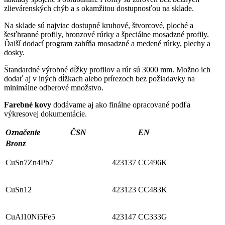
zlievárenských chýb a s okamžitou dostupnosťou na sklade.
Na sklade sú najviac dostupné kruhové, štvorcové, ploché a
šesťhranné profily, bronzové rúrky a špeciálne mosadzné profily.
Ďalší dodací program zahŕňa mosadzné a medené rúrky, plechy a
dosky.
Štandardné výrobné dĺžky profilov a rúr sú 3000 mm. Možno ich
dodať aj v iných dĺžkach alebo prírezoch bez požiadavky na
minimálne odberové množstvo.
Farebné kovy
dodávame aj ako finálne opracované podľa
výkresovej dokumentácie.
Označenie
ČSN
EN
Bronz
CuSn7Zn4Pb7
423137
CC496K
CuSn12
423123
CC483K
CuAl10Ni5Fe5
423147
CC333G