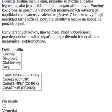
Bronz
je zliatina medi a cínu, prípadne sú možné aj ďalšie
legovania, ako je napríklad hliník, mangán alebo olovo.
Farebný
kov
bronz sa uplatňuje v mnohých priemyselných odvetviach,
napríklad v zlievárenstve alebo strojárstve. Z bronzu sa vyrábajú
napríklad klzné ložiská, potrubia, skrutky a matice na špeciálne
použitie a pod.
Ceny farebných kovov, hlavne medi, budú v budúcnosti
pravdepodobne prudko stúpať, a to aj z dôvodu ich využitia v
narastajúcej elektromobilite.
Délka profilu
Na sklade
Výpredaj