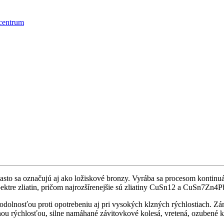
centrum
Často sa označujú aj ako ložiskové bronzy. Vyrába sa procesom kontin
ektre zliatin, pričom najrozšírenejšie sú zliatiny CuSn12 a CuSn7Zn4P
olnosťou proti opotrebeniu aj pri vysokých klzných rýchlostiach. Zá
u rýchlosťou, silne namáhané závitovkové kolesá, vretená, ozubené ko