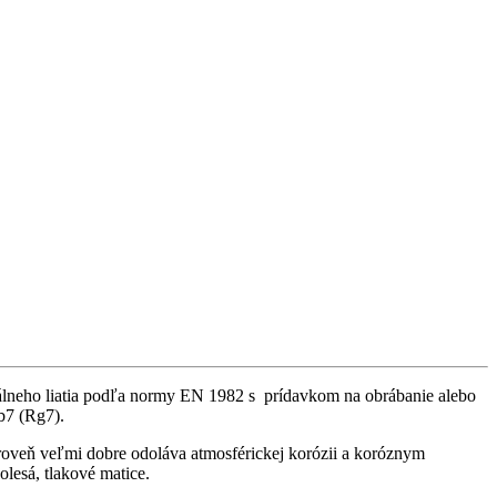
uálneho liatia podľa normy EN 1982 s prídavkom na obrábanie alebo
b7 (Rg7).
roveň veľmi dobre odoláva atmosférickej korózii a koróznym
lesá, tlakové matice.