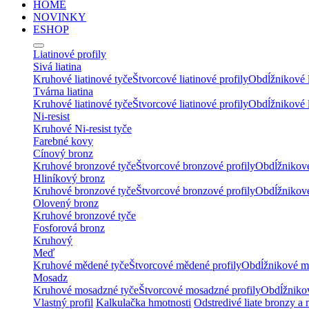
HOME
NOVINKY
ESHOP
Liatinové profily
Sivá liatina
Kruhové liatinové tyče
Štvorcové liatinové profily
Obdĺžnikové l
Tvárna liatina
Kruhové liatinové tyče
Štvorcové liatinové profily
Obdĺžnikové l
Ni-resist
Kruhové Ni-resist tyče
Farebné kovy
Cínový bronz
Kruhové bronzové tyče
Štvorcové bronzové profily
Obdĺžnikové
Hliníkový bronz
Kruhové bronzové tyče
Štvorcové bronzové profily
Obdĺžnikové
Olovený bronz
Kruhové bronzové tyče
Fosforová bronz
Kruhový
Meď
Kruhové mědené tyče
Štvorcové mědené profily
Obdĺžnikové mě
Mosadz
Kruhové mosadzné tyče
Štvorcové mosadzné profily
Obdĺžnikov
Vlastný profil
Kalkulačka hmotnosti
Odstredivé liate bronzy a