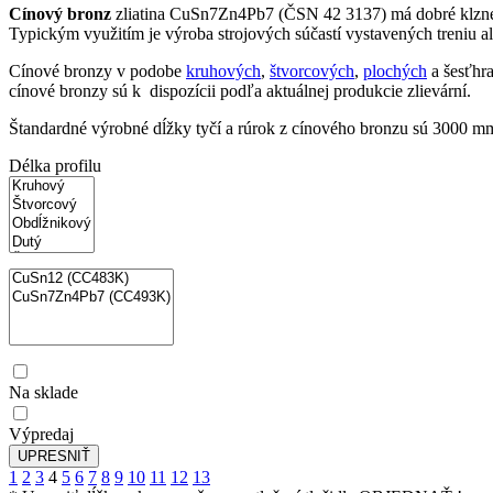
Cínový bronz
zliatina CuSn7Zn4Pb7 (ČSN 42 3137) má dobré klzné vl
Typickým využitím je výroba strojových súčastí vystavených treniu ale
Cínové bronzy v podobe
kruhových
,
štvorcových
,
plochých
a šesťhr
cínové bronzy sú k dispozícii podľa aktuálnej produkcie zlievární.
Štandardné výrobné dĺžky tyčí a rúrok z cínového bronzu sú 3000 m
Délka profilu
Na sklade
Výpredaj
1
2
3
4
5
6
7
8
9
10
11
12
13