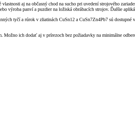
astnosti aj na občasný chod na sucho pri uvedení strojového zariaden
bo výroba panví a puzdier na ložiská obrábacích strojov. Ďalšie apliká
anných tyčí a rúrok v zliatinách CuSn12 a CuSn7Zn4Pb7 sú dostupné 
m. Možno ich dodať aj v prírezoch bez požiadavky na minimálne odbe