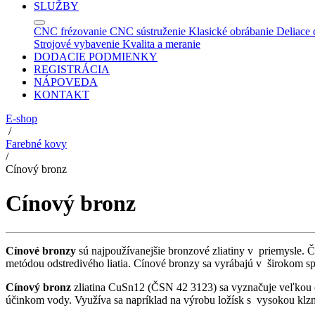
SLUŽBY
CNC frézovanie
CNC sústruženie
Klasické obrábanie
Deliace 
Strojové vybavenie
Kvalita a meranie
DODACIE PODMIENKY
REGISTRÁCIA
NÁPOVEDA
KONTAKT
E-shop
/
Farebné kovy
/
Cínový bronz
Cínový bronz
Cínové bronzy
sú najpoužívanejšie bronzové zliatiny v priemysle. 
metódou odstredivého liatia. Cínové bronzy sa vyrábajú v širokom sp
Cínový bronz
zliatina CuSn12 (ČSN 42 3123) sa vyznačuje veľkou od
účinkom vody. Využíva sa napríklad na výrobu ložísk s vysokou klzno