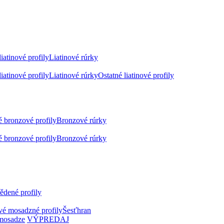
iatinové profily
Liatinové rúrky
iatinové profily
Liatinové rúrky
Ostatné liatinové profily
 bronzové profily
Bronzové rúrky
 bronzové profily
Bronzové rúrky
dené profily
é mosadzné profily
Šesťhran
 mosadze
VÝPREDAJ