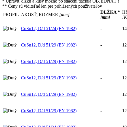
* Upraviť dĺžku a kusy možno po stlačení tlačidla OBJEDNAŤ !
** Ceny sú viditeľné len pre prihlásených používateľov
DĹŽKA *
H
PROFIL
AKOSŤ, ROZMER
[mm]
[mm]
[K
CuSn12, D/d 51/24 (EN 1982)
-
14
CuSn12, D/d 51/29 (EN 1982)
-
12
CuSn12, D/d 51/29 (EN 1982)
-
12
CuSn12, D/d 51/29 (EN 1982)
-
12
CuSn12, D/d 51/29 (EN 1982)
-
12
CuSn12, D/d 51/29 (EN 1982)
-
12