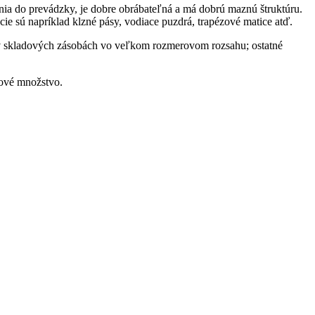
ia do prevádzky, je dobre obrábateľná a má dobrú maznú štruktúru.
cie sú napríklad klzné pásy, vodiace puzdrá, trapézové matice atď.
v skladových zásobách vo veľkom rozmerovom rozsahu; ostatné
rové množstvo.