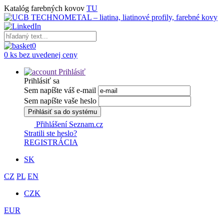
Katalóg farebných kovov
TU
0
0 ks bez uvedenej ceny
Prihlásiť
Prihlásiť sa
Sem napíšte váš e-mail
Sem napíšte vaše heslo
Prihlásiť sa do systému
Přihlášení Seznam.cz
Stratili ste heslo?
REGISTRÁCIA
SK
CZ
PL
EN
CZK
EUR