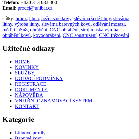
Telefon:
+420 313 033 300
Email:
prodej@unibar.cz
štítky:
bronz
,
litina
,
neželezné kovy
,
slévárna šedé litiny
,
slévárna
litiny
,
výroba litiny
,
slévárna barevných kovů
,
odlévání mosazi
,
měď
,
CuSn8
,
obrábění
,
CNC obrábění
,
strojírenská výroba
,
obrábění kovů
,
kovoobrábění
,
CNC soustružení
,
CNC frézování
Užitečné odkazy
HOME
NOVINKY
SLUŽBY
DODACÍ PODMÍNKY
REGISTRACE
DOKUMENTY
NÁPOVĚDA
VNITŘNÍ OZNAMOVACÍ SYSTÉM
KONTAKT
Kategorie
Litinové profily
Barevné kovy