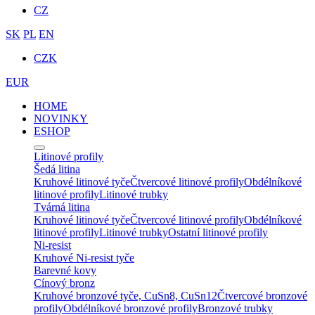
CZ
SK
PL
EN
CZK
EUR
HOME
NOVINKY
ESHOP
Litinové profily
Šedá litina
Kruhové litinové tyče
Čtvercové litinové profily
Obdélníkové
litinové profily
Litinové trubky
Tvárná litina
Kruhové litinové tyče
Čtvercové litinové profily
Obdélníkové
litinové profily
Litinové trubky
Ostatní litinové profily
Ni-resist
Kruhové Ni-resist tyče
Barevné kovy
Cínový bronz
Kruhové bronzové tyče, CuSn8, CuSn12
Čtvercové bronzové
profily
Obdélníkové bronzové profily
Bronzové trubky