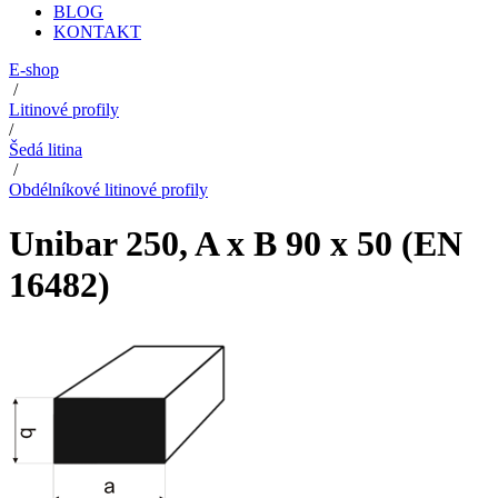
BLOG
KONTAKT
E-shop
/
Litinové profily
/
Šedá litina
/
Obdélníkové litinové profily
Unibar 250, A x B 90 x 50 (EN
16482)