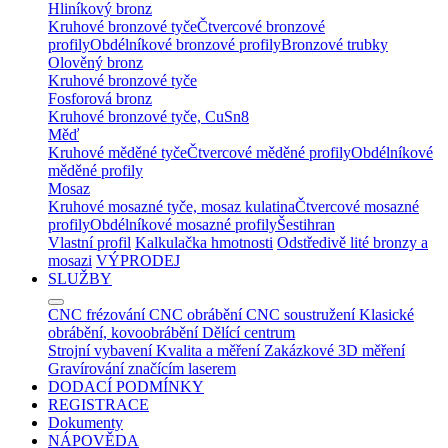
Hliníkový bronz
Kruhové bronzové tyče
Čtvercové bronzové
profily
Obdélníkové bronzové profily
Bronzové trubky
Olověný bronz
Kruhové bronzové tyče
Fosforová bronz
Kruhové bronzové tyče, CuSn8
Měď
Kruhové měděné tyče
Čtvercové měděné profily
Obdélníkové
měděné profily
Mosaz
Kruhové mosazné tyče, mosaz kulatina
Čtvercové mosazné
profily
Obdélníkové mosazné profily
Šestihran
Vlastní profil
Kalkulačka hmotnosti
Odstředivě lité bronzy a
mosazi
VÝPRODEJ
SLUŽBY
CNC frézování
CNC obrábění
CNC soustružení
Klasické
obrábění, kovoobrábění
Dělící centrum
Strojní vybavení
Kvalita a měření
Zakázkové 3D měření
Gravírování značícím laserem
DODACÍ PODMÍNKY
REGISTRACE
Dokumenty
NÁPOVĚDA