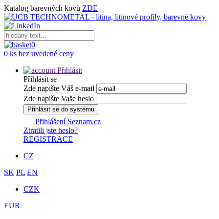
Katalog barevných kovů
ZDE
0
0 ks bez uvedené ceny
Přihlásit
Přihlásit se
Zde napište Váš e-mail
Zde napište Vaše heslo
Přihlásit se do systému
Přihlášení Seznam.cz
Ztratili jste heslo?
REGISTRACE
CZ
SK
PL
EN
CZK
EUR