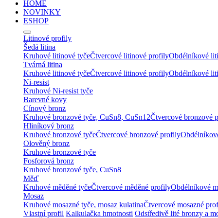
HOME
NOVINKY
ESHOP
Litinové profily
Šedá litina
Kruhové litinové tyče
Čtvercové litinové profily
Obdélníkové lit
Tvárná litina
Kruhové litinové tyče
Čtvercové litinové profily
Obdélníkové lit
Ni-resist
Kruhové Ni-resist tyče
Barevné kovy
Cínový bronz
Kruhové bronzové tyče, CuSn8, CuSn12
Čtvercové bronzové p
Hliníkový bronz
Kruhové bronzové tyče
Čtvercové bronzové profily
Obdélníkové
Olověný bronz
Kruhové bronzové tyče
Fosforová bronz
Kruhové bronzové tyče, CuSn8
Měď
Kruhové měděné tyče
Čtvercové měděné profily
Obdélníkové m
Mosaz
Kruhové mosazné tyče, mosaz kulatina
Čtvercové mosazné prof
Vlastní profil
Kalkulačka hmotnosti
Odstředivě lité bronzy a m