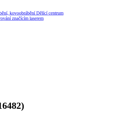
bění, kovoobrábění
Dělící centrum
rování značícím laserem
16482)