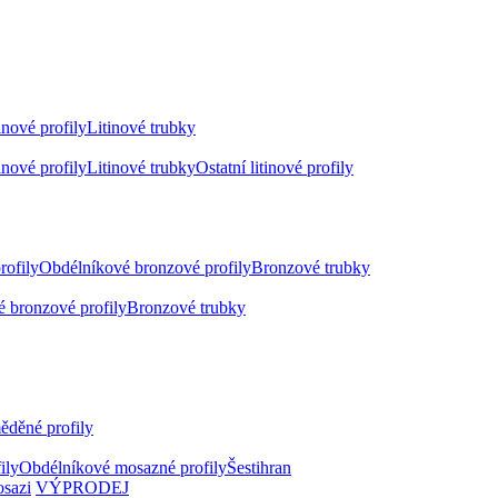
inové profily
Litinové trubky
inové profily
Litinové trubky
Ostatní litinové profily
rofily
Obdélníkové bronzové profily
Bronzové trubky
 bronzové profily
Bronzové trubky
ěděné profily
ily
Obdélníkové mosazné profily
Šestihran
osazi
VÝPRODEJ