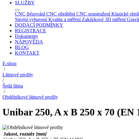
SLUŽBY
CNC frézování
CNC obrábění
CNC soustružení
Klasické obrá
Strojní vybavení
Kvalita a měření
Zakázkové 3D měření
Graví
DODACÍ PODMÍNKY
REGISTRACE
Dokumenty
NÁPOVĚDA
BLOG
KONTAKT
E-shop
/
Litinové profily
/
Šedá litina
/
Obdélníkové litinové profily
Unibar 250, A x B 250 x 70 (EN 
Jakost, rozměr
[mm]