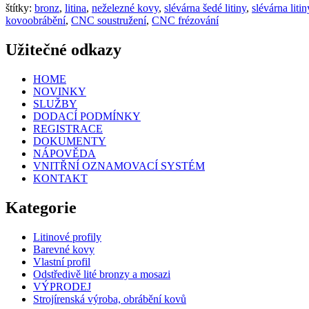
štítky:
bronz
,
litina
,
neželezné kovy
,
slévárna šedé litiny
,
slévárna litin
kovoobrábění
,
CNC soustružení
,
CNC frézování
Užitečné odkazy
HOME
NOVINKY
SLUŽBY
DODACÍ PODMÍNKY
REGISTRACE
DOKUMENTY
NÁPOVĚDA
VNITŘNÍ OZNAMOVACÍ SYSTÉM
KONTAKT
Kategorie
Litinové profily
Barevné kovy
Vlastní profil
Odstředivě lité bronzy a mosazi
VÝPRODEJ
Strojírenská výroba, obrábění kovů