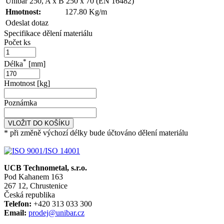
Unibar 250, A x B 250 x 70 (EN 16482)
Hmotnost:
127.80 Kg/m
Odeslat dotaz
Specifikace dělení materiálu
Počet ks
*
Délka
[mm]
Hmotnost [kg]
Poznámka
VLOŽIT DO KOŠÍKU
* při změně výchozí délky bude účtováno dělení materiálu
UCB Technometal, s.r.o.
Pod Kahanem 163
267 12, Chrustenice
Česká republika
Telefon:
+420 313 033 300
Email:
prodej@unibar.cz