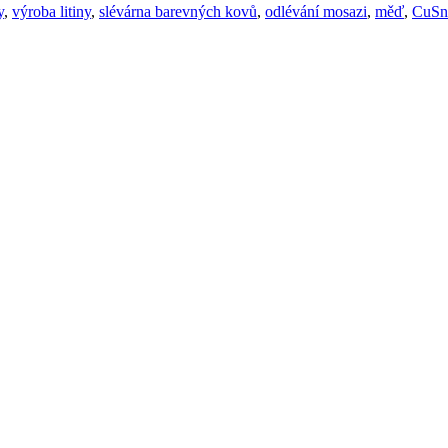
y
,
výroba litiny
,
slévárna barevných kovů
,
odlévání mosazi
,
měď
,
CuSn