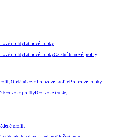
inové profily
Litinové trubky
inové profily
Litinové trubky
Ostatní litinové profily
rofily
Obdélníkové bronzové profily
Bronzové trubky
 bronzové profily
Bronzové trubky
ěděné profily
ily
Obdélníkové mosazné profily
Šestihran