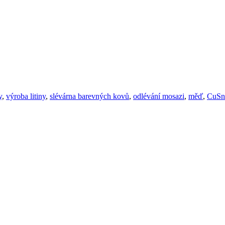
y
,
výroba litiny
,
slévárna barevných kovů
,
odlévání mosazi
,
měď
,
CuSn