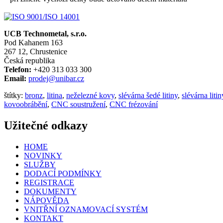
UCB Technometal, s.r.o.
Pod Kahanem 163
267 12, Chrustenice
Česká republika
Telefon:
+420 313 033 300
Email:
prodej@unibar.cz
štítky:
bronz
,
litina
,
neželezné kovy
,
slévárna šedé litiny
,
slévárna litin
kovoobrábění
,
CNC soustružení
,
CNC frézování
Užitečné odkazy
HOME
NOVINKY
SLUŽBY
DODACÍ PODMÍNKY
REGISTRACE
DOKUMENTY
NÁPOVĚDA
VNITŘNÍ OZNAMOVACÍ SYSTÉM
KONTAKT