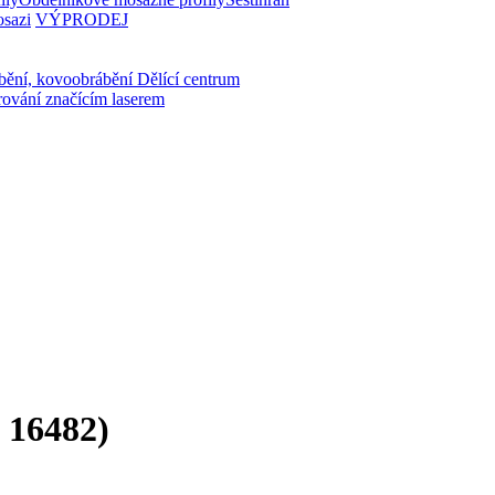
osazi
VÝPRODEJ
bění, kovoobrábění
Dělící centrum
rování značícím laserem
 16482)