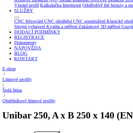
Vlastní profil
Kalkulačka hmotnosti
Odstředivě lité bronzy a m
SLUŽBY
CNC frézování
CNC obrábění
CNC soustružení
Klasické obrá
Strojní vybavení
Kvalita a měření
Zakázkové 3D měření
Graví
DODACÍ PODMÍNKY
REGISTRACE
Dokumenty
NÁPOVĚDA
BLOG
KONTAKT
E-shop
/
Litinové profily
/
Šedá litina
/
Obdélníkové litinové profily
Unibar 250, A x B 250 x 140 (EN