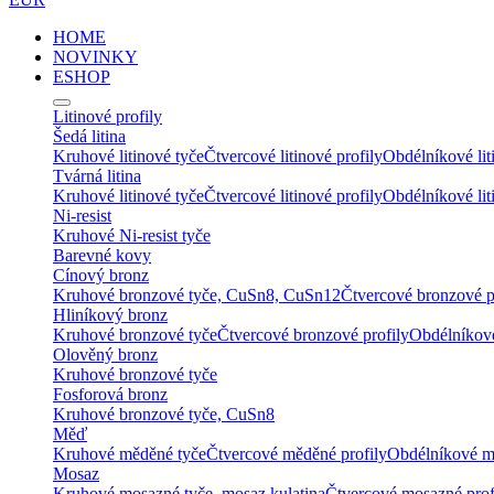
HOME
NOVINKY
ESHOP
Litinové profily
Šedá litina
Kruhové litinové tyče
Čtvercové litinové profily
Obdélníkové lit
Tvárná litina
Kruhové litinové tyče
Čtvercové litinové profily
Obdélníkové lit
Ni-resist
Kruhové Ni-resist tyče
Barevné kovy
Cínový bronz
Kruhové bronzové tyče, CuSn8, CuSn12
Čtvercové bronzové p
Hliníkový bronz
Kruhové bronzové tyče
Čtvercové bronzové profily
Obdélníkové
Olověný bronz
Kruhové bronzové tyče
Fosforová bronz
Kruhové bronzové tyče, CuSn8
Měď
Kruhové měděné tyče
Čtvercové měděné profily
Obdélníkové m
Mosaz
Kruhové mosazné tyče, mosaz kulatina
Čtvercové mosazné prof