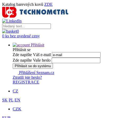
Katalog barevných kovů
ZDE
0
0 ks bez uvedené ceny
Přihlásit
Přihlásit se
Zde napište Váš e-mail
Zde napište Vaše heslo
Přihlásit se do systému
Přihlášení Seznam.cz
Ztratili jste heslo?
REGISTRACE
CZ
SK
PL
EN
CZK
EUR