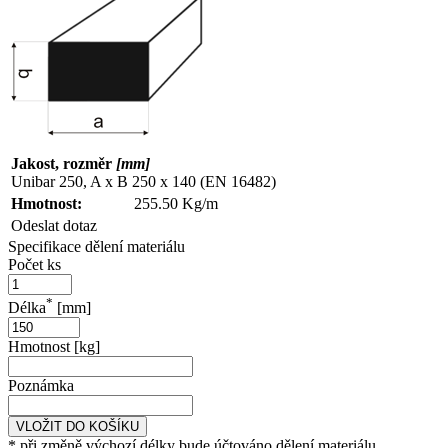
Jakost, rozměr
[mm]
Unibar 250, A x B 250 x 140 (EN 16482)
Hmotnost:
255.50 Kg/m
Odeslat dotaz
Specifikace dělení materiálu
Počet ks
*
Délka
[mm]
Hmotnost [kg]
Poznámka
VLOŽIT DO KOŠÍKU
* při změně výchozí délky bude účtováno dělení materiálu