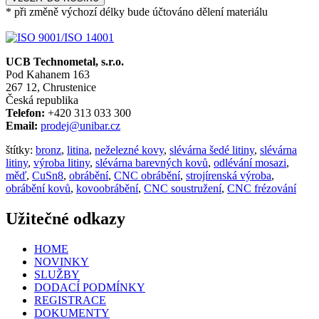
* při změně výchozí délky bude účtováno dělení materiálu
UCB Technometal, s.r.o.
Pod Kahanem 163
267 12, Chrustenice
Česká republika
Telefon:
+420 313 033 300
Email:
prodej@unibar.cz
štítky:
bronz
,
litina
,
neželezné kovy
,
slévárna šedé litiny
,
slévárna
litiny
,
výroba litiny
,
slévárna barevných kovů
,
odlévání mosazi
,
měď
,
CuSn8
,
obrábění
,
CNC obrábění
,
strojírenská výroba
,
obrábění kovů
,
kovoobrábění
,
CNC soustružení
,
CNC frézování
Užitečné odkazy
HOME
NOVINKY
SLUŽBY
DODACÍ PODMÍNKY
REGISTRACE
DOKUMENTY