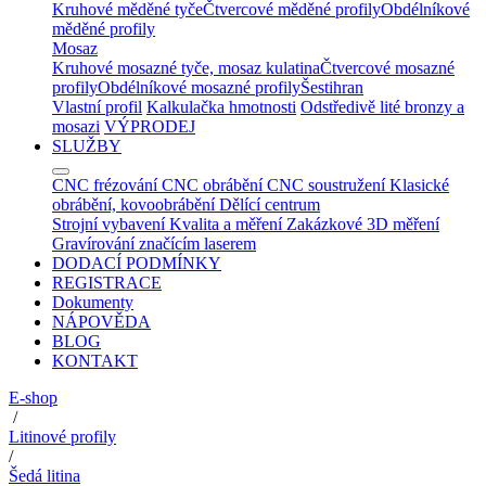
Kruhové měděné tyče
Čtvercové měděné profily
Obdélníkové
měděné profily
Mosaz
Kruhové mosazné tyče, mosaz kulatina
Čtvercové mosazné
profily
Obdélníkové mosazné profily
Šestihran
Vlastní profil
Kalkulačka hmotnosti
Odstředivě lité bronzy a
mosazi
VÝPRODEJ
SLUŽBY
CNC frézování
CNC obrábění
CNC soustružení
Klasické
obrábění, kovoobrábění
Dělící centrum
Strojní vybavení
Kvalita a měření
Zakázkové 3D měření
Gravírování značícím laserem
DODACÍ PODMÍNKY
REGISTRACE
Dokumenty
NÁPOVĚDA
BLOG
KONTAKT
E-shop
/
Litinové profily
/
Šedá litina