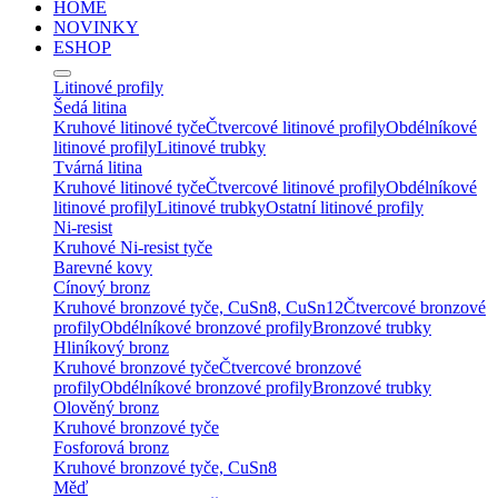
HOME
NOVINKY
ESHOP
Litinové profily
Šedá litina
Kruhové litinové tyče
Čtvercové litinové profily
Obdélníkové
litinové profily
Litinové trubky
Tvárná litina
Kruhové litinové tyče
Čtvercové litinové profily
Obdélníkové
litinové profily
Litinové trubky
Ostatní litinové profily
Ni-resist
Kruhové Ni-resist tyče
Barevné kovy
Cínový bronz
Kruhové bronzové tyče, CuSn8, CuSn12
Čtvercové bronzové
profily
Obdélníkové bronzové profily
Bronzové trubky
Hliníkový bronz
Kruhové bronzové tyče
Čtvercové bronzové
profily
Obdélníkové bronzové profily
Bronzové trubky
Olověný bronz
Kruhové bronzové tyče
Fosforová bronz
Kruhové bronzové tyče, CuSn8
Měď