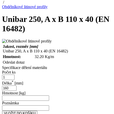
/
Obdélníkové litinové profily
Unibar 250, A x B 110 x 40 (EN
16482)
Jakost, rozměr
[mm]
Unibar 250, A x B 110 x 40 (EN 16482)
Hmotnost:
32.20 Kg/m
Odeslat dotaz
Specifikace dělení materiálu
Počet ks
*
Délka
[mm]
Hmotnost [kg]
Poznámka
VLOŽIT DO KOŠÍKU