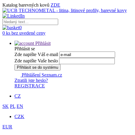
Katalog barevných kovů
ZDE
0
0 ks bez uvedené ceny
Přihlásit
Přihlásit se
Zde napište Váš e-mail
Zde napište Vaše heslo
Přihlásit se do systému
Přihlášení Seznam.cz
Ztratili jste heslo?
REGISTRACE
CZ
SK
PL
EN
CZK
EUR