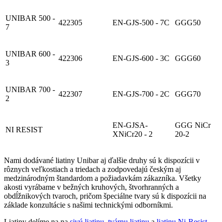
UNIBAR 500 -
422305
EN-GJS-500 - 7C
GGG50
7
UNIBAR 600 -
422306
EN-GJS-600 - 3C
GGG60
3
UNIBAR 700 -
422307
EN-GJS-700 - 2C
GGG70
2
EN-GJSA-
GGG NiCr
NI RESIST
XNiCr20 - 2
20-2
Nami dodávané liatiny Unibar aj ďalšie druhy sú k dispozícii v
rôznych veľkostiach a triedach a zodpovedajú českým aj
medzinárodným štandardom a požiadavkám zákazníka. Všetky
akosti vyrábame v bežných kruhových, štvorhranných a
obdĺžnikových tvaroch, pričom špeciálne tvary sú k dispozícii na
základe konzultácie s našimi technickými odborníkmi.
Liatiny delíme na na
sivú liatinu
,
tvárnu liatinu
a
liatinu Ni-Resist