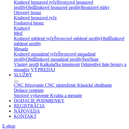
Kruhové bronzové tyče
Štvorcové bronzové
profily
Obdĺžnikové bronzové profily
Bronzové rúrky
Olovený bronz
Kruhové bronzové tyče
Fosforová bronz
Kruhový
Meď
Kruhové mědené tyče
Štvorcové mědené profily
Obdĺžnikové
mědené profily
Mosadz
Kruhové mosadzné tyče
Štvorcové mosadzné
profily
Obdĺžnikové mosadzné profily
Šesťhran
Vlastný profil
Kalkulačka hmotnosti
Odstredivé liate bronzy a
mosadze
VÝPREDAJ
SLUŽBY
CNC frézovanie
CNC sústruženie
Klasické obrábanie
Deliace centrum
Strojové vybavenie
Kvalita a meranie
DODACIE PODMIENKY
REGISTRÁCIA
NÁPOVEDA
KONTAKT
E-shop