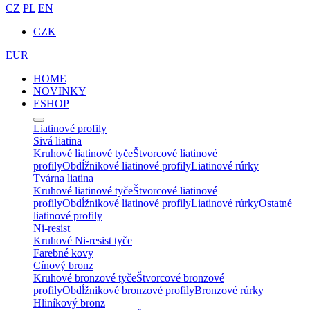
CZ
PL
EN
CZK
EUR
HOME
NOVINKY
ESHOP
Liatinové profily
Sivá liatina
Kruhové liatinové tyče
Štvorcové liatinové
profily
Obdĺžnikové liatinové profily
Liatinové rúrky
Tvárna liatina
Kruhové liatinové tyče
Štvorcové liatinové
profily
Obdĺžnikové liatinové profily
Liatinové rúrky
Ostatné
liatinové profily
Ni-resist
Kruhové Ni-resist tyče
Farebné kovy
Cínový bronz
Kruhové bronzové tyče
Štvorcové bronzové
profily
Obdĺžnikové bronzové profily
Bronzové rúrky
Hliníkový bronz