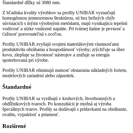
Štandardné dĺžky sú 3080 mm.
Z hľadiska kvality výrobkov sa profily UNIBAR vyznačujú
homogénnou jemnozrnnou štruktúrou, sú bez bežných chýb
súvisiacich s inými výrobnými metódami, majú vynikajúcu tepelnú
vodivosť a nízke vnútorné napätie. Pri tvárnej liatine je pevnosť a
ťažnosť porovnateľná s oceľou.
Profily UNIBAR zvyšujú svojimi materiálovými vlastnosťami
produktivitu obrábania a hospodárnosť výroby; zrýchľuje sa úber
kovu, zlepšuje sa životnosť nástrojov a znižuje sa energia
spotrebovaná pri výrobe.
Profily UNIBAR eliminujú nutnosť obstarania nákladných foriem,
modelových zariadení alebo zápustiek.
Štandardné
Profily UNIBAR sa vyrábajú v kruhových, štvorhranných a
obdĺžnikových tvaroch. Po konzultácii je možná aj výroba
špeciálnych tvarov. Profily sa dodávajú s prídavkami na obrábanie,
ovalitu, vypuklosť a priamosť.
Rozšírené