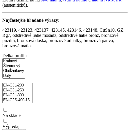
(austenitickú).
Najčastejšie hľadané výrazy:
423119, 423123, 423137, 423145, 423146, 423148, CuSn10, GZ,
Rg7, odstredivé liatie mosadz, odstredivé liatie bronz, bronzové
puzdrá, bronzová doska, bronzové odliatky, bronzová panva,
bronzová matica
Délka profilu
Na sklade
Výpredaj