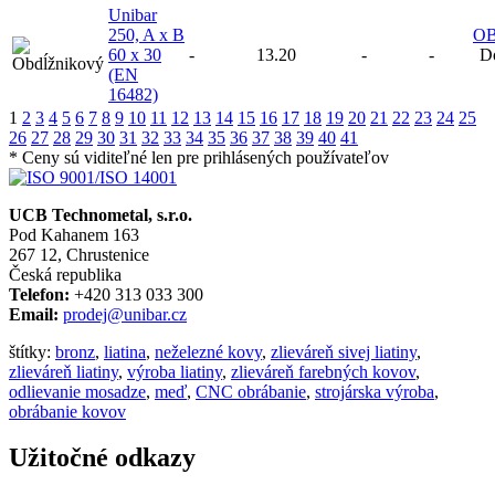
Unibar
250, A x B
O
60 x 30
-
13.20
-
-
D
(EN
16482)
1
2
3
4
5
6
7
8
9
10
11
12
13
14
15
16
17
18
19
20
21
22
23
24
25
26
27
28
29
30
31
32
33
34
35
36
37
38
39
40
41
* Ceny sú viditeľné len pre prihlásených používateľov
UCB Technometal, s.r.o.
Pod Kahanem 163
267 12, Chrustenice
Česká republika
Telefon:
+420 313 033 300
Email:
prodej@unibar.cz
štítky:
bronz
,
liatina
,
neželezné kovy
,
zlieváreň sivej liatiny
,
zlieváreň liatiny
,
výroba liatiny
,
zlieváreň farebných kovov
,
odlievanie mosadze
,
meď
,
CNC obrábanie
,
strojárska výroba
,
obrábanie kovov
Užitočné odkazy