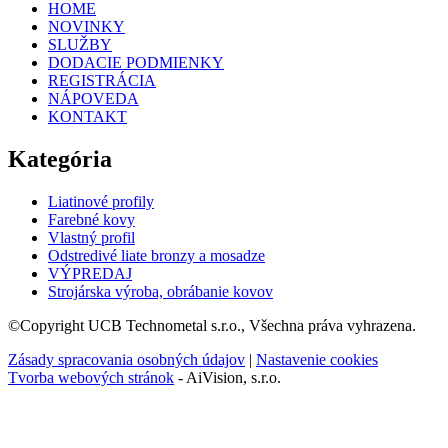
HOME
NOVINKY
SLUŽBY
DODACIE PODMIENKY
REGISTRÁCIA
NÁPOVEDA
KONTAKT
Kategória
Liatinové profily
Farebné kovy
Vlastný profil
Odstredivé liate bronzy a mosadze
VÝPREDAJ
Strojárska výroba, obrábanie kovov
©Copyright UCB Technometal s.r.o., Všechna práva vyhrazena.
Zásady spracovania osobných údajov
|
Nastavenie cookies
Tvorba webových stránok
- AiVision, s.r.o.