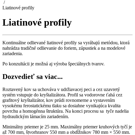
/
Liatinové profily
Liatinové profily
Kontinuálne odlievané liatinové profily sa vyrábajú metódou, ktorá
nahrádza tradičné odlievanie do foriem, zápustiek a na modelové
zariadenia.
Po konzultácii je možná aj výroba špeciálnych tvarov.
Dozvedieť sa viac...
Roztavený kov sa uchováva v udržiavacej peci a cez uzavretý
systém vstupuje do kryštalizátora. Profil sa vodorovne ťahá cez
grafitový kryštalizátor, kov prúdi rovnomerne a vystavením
vysokému ferostatickému tlaku sa dosiahne vynikajúca kvalita
povrchu a homogénna štruktúra. Na konci procesu sa tyče nadelia
hydraulickým lámacím zariadením.
Minimálny priemer je 25 mm. Maximálny priemer kruhových tyčí je
až 700 mm, štvorhranov 550 mm a obdĺžnikov 780 mm × 550 mm.