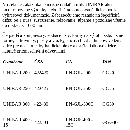
Na želanie zákazníka je možné dodať profily UNIBAR ako
predhrubované výrobky alebo finálne opracované dielce podľa
výkresovej dokumentácie. Zabezpečujeme rezanie na špecifickú
dĺžku od 1 kusa, sústruženie, frézovanie, lúpanie a pozdĺžne vŕtanie
do dĺžky až 1 000 mm.
Čerpadlá a kompresory, vodiace lišty, formy na výrobu skla, ústne
formy, jadrovníky, piesty a vložky, súčasti bŕzd a tlmičov, vedenia a
valce pre oceliarne, hydraulické bloky a ďalšie liatinové dielce
naprieč priemyselnými odvetviami.
Označenie
ČSN
EN
DIN
UNIBAR 200
422420
EN-GJL-200C
GG20
UNIBAR 250
422425
EN-GJL-250C
GG25
UNIBAR 300
422430
EN-GJL-300C
GG30
UNIBAR 400 -
EN-GJS-400 -
422304
GGG40
15
15C