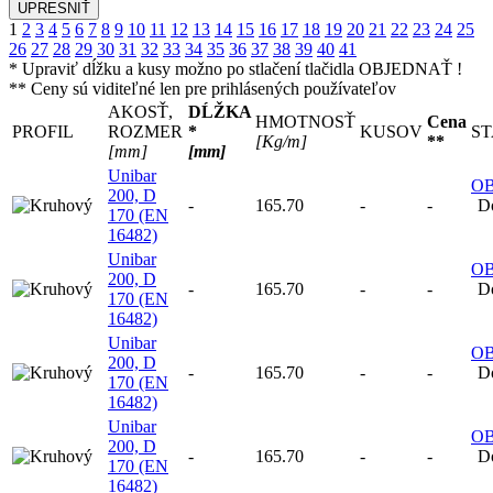
1
2
3
4
5
6
7
8
9
10
11
12
13
14
15
16
17
18
19
20
21
22
23
24
25
26
27
28
29
30
31
32
33
34
35
36
37
38
39
40
41
* Upraviť dĺžku a kusy možno po stlačení tlačidla OBJEDNAŤ !
** Ceny sú viditeľné len pre prihlásených používateľov
AKOSŤ,
DĹŽKA
HMOTNOSŤ
Cena
PROFIL
ROZMER
*
KUSOV
ST
[Kg/m]
**
[mm]
[mm]
Unibar
O
200, D
-
165.70
-
-
D
170 (EN
16482)
Unibar
O
200, D
-
165.70
-
-
D
170 (EN
16482)
Unibar
O
200, D
-
165.70
-
-
D
170 (EN
16482)
Unibar
O
200, D
-
165.70
-
-
D
170 (EN
16482)