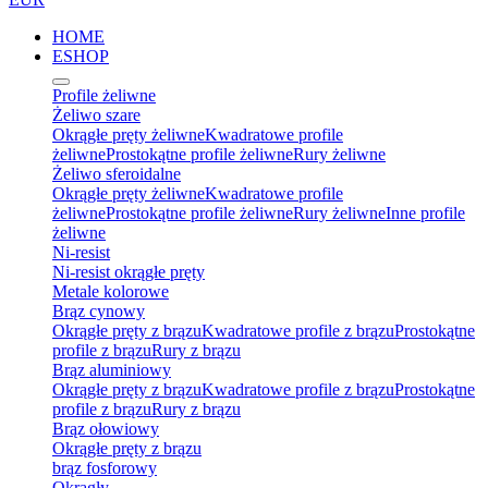
HOME
ESHOP
Profile żeliwne
Żeliwo szare
Okrągłe pręty żeliwne
Kwadratowe profile
żeliwne
Prostokątne profile żeliwne
Rury żeliwne
Żeliwo sferoidalne
Okrągłe pręty żeliwne
Kwadratowe profile
żeliwne
Prostokątne profile żeliwne
Rury żeliwne
Inne profile
żeliwne
Ni-resist
Ni-resist okrągłe pręty
Metale kolorowe
Brąz cynowy
Okrągłe pręty z brązu
Kwadratowe profile z brązu
Prostokątne
profile z brązu
Rury z brązu
Brąz aluminiowy
Okrągłe pręty z brązu
Kwadratowe profile z brązu
Prostokątne
profile z brązu
Rury z brązu
Brąz ołowiowy
Okrągłe pręty z brązu
brąz fosforowy
Okrągły