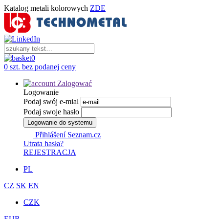
Katalog metali kolorowych
ZDE
0
0 szt. bez podanej ceny
Zalogować
Logowanie
Podaj swój e-mial
Podaj swoje hasło
Logowanie do systemu
Přihlášení Seznam.cz
Utrata hasła?
REJESTRACJA
PL
CZ
SK
EN
CZK
EUR