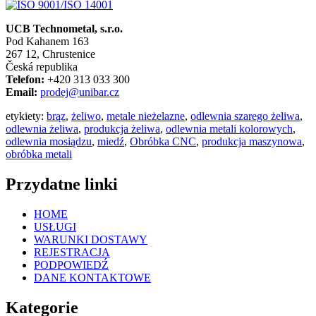
UCB Technometal, s.r.o.
Pod Kahanem 163
267 12, Chrustenice
Česká republika
Telefon:
+420 313 033 300
Email:
prodej@unibar.cz
etykiety:
brąz
,
żeliwo
,
metale nieżelazne
,
odlewnia szarego żeliwa
,
odlewnia żeliwa
,
produkcja żeliwa
,
odlewnia metali kolorowych
,
odlewnia mosiądzu
,
miedź
,
Obróbka CNC
,
produkcja maszynowa
,
obróbka metali
Przydatne linki
HOME
USŁUGI
WARUNKI DOSTAWY
REJESTRACJA
PODPOWIEDŹ
DANE KONTAKTOWE
Kategorie