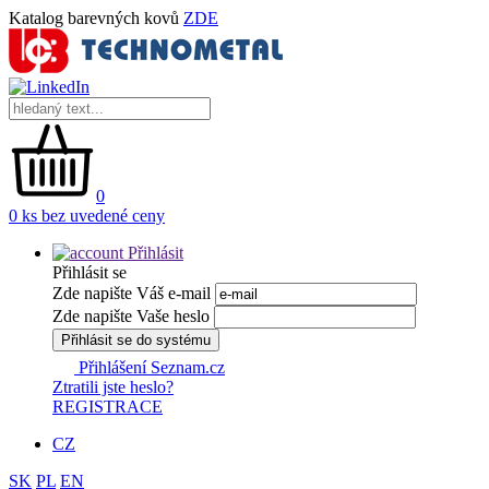
Katalog barevných kovů
ZDE
0
0 ks bez uvedené ceny
Přihlásit
Přihlásit se
Zde napište Váš e-mail
Zde napište Vaše heslo
Přihlásit se do systému
Přihlášení Seznam.cz
Ztratili jste heslo?
REGISTRACE
CZ
SK
PL
EN