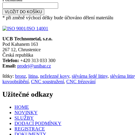
VLOŽIT DO KOŠÍKU
* při změně výchozí délky bude účtováno dělení materiálu
UCB Technometal, s.r.o.
Pod Kahanem 163
267 12, Chrustenice
Česká republika
Telefon:
+420 313 033 300
Email:
prodej@unibar.cz
štítky:
bronz
,
litina
,
neželezné kovy
,
slévárna šedé litiny
,
slévárna litin
kovoobrábění
,
CNC soustružení
,
CNC frézování
Užitečné odkazy
HOME
NOVINKY
SLUŽBY
DODACÍ PODMÍNKY
REGISTRACE
DOKUMENTY