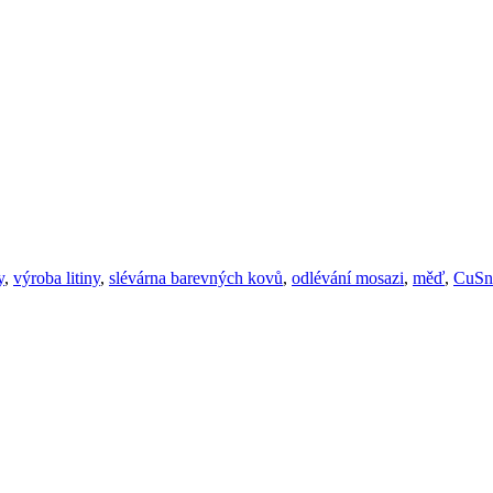
y
,
výroba litiny
,
slévárna barevných kovů
,
odlévání mosazi
,
měď
,
CuSn