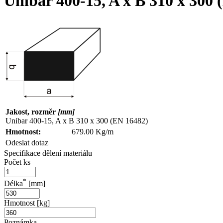
Unibar 400-15, A x B 310 x 300
Jakost, rozměr
[mm]
Unibar 400-15, A x B 310 x 300 (EN 16482)
Hmotnost:
679.00 Kg/m
Odeslat dotaz
Specifikace dělení materiálu
Počet ks
*
Délka
[mm]
Hmotnost [kg]
Poznámka