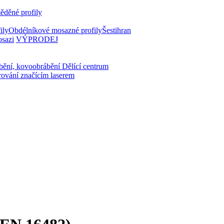
ěděné profily
ily
Obdélníkové mosazné profily
Šestihran
osazi
VÝPRODEJ
bění, kovoobrábění
Dělící centrum
rování značícím laserem