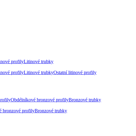
inové profily
Litinové trubky
inové profily
Litinové trubky
Ostatní litinové profily
rofily
Obdélníkové bronzové profily
Bronzové trubky
 bronzové profily
Bronzové trubky