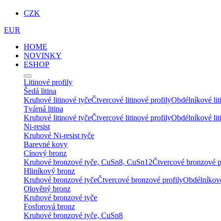
CZK
EUR
HOME
NOVINKY
ESHOP
Litinové profily
Šedá litina
Kruhové litinové tyče
Čtvercové litinové profily
Obdélníkové lit
Tvárná litina
Kruhové litinové tyče
Čtvercové litinové profily
Obdélníkové lit
Ni-resist
Kruhové Ni-resist tyče
Barevné kovy
Cínový bronz
Kruhové bronzové tyče, CuSn8, CuSn12
Čtvercové bronzové p
Hliníkový bronz
Kruhové bronzové tyče
Čtvercové bronzové profily
Obdélníkové
Olověný bronz
Kruhové bronzové tyče
Fosforová bronz
Kruhové bronzové tyče, CuSn8