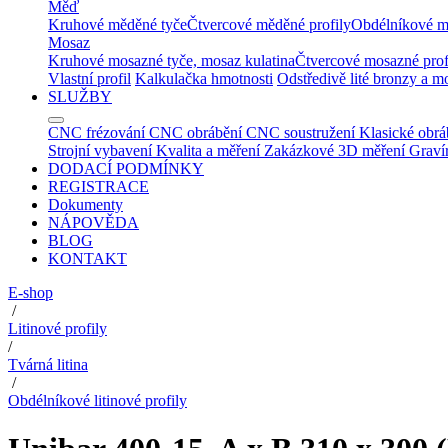
Měď
Kruhové měděné tyče
Čtvercové měděné profily
Obdélníkové m
Mosaz
Kruhové mosazné tyče, mosaz kulatina
Čtvercové mosazné prof
Vlastní profil
Kalkulačka hmotnosti
Odstředivě lité bronzy a m
SLUŽBY
CNC frézování
CNC obrábění
CNC soustružení
Klasické obrá
Strojní vybavení
Kvalita a měření
Zakázkové 3D měření
Graví
DODACÍ PODMÍNKY
REGISTRACE
Dokumenty
NÁPOVĚDA
BLOG
KONTAKT
E-shop
/
Litinové profily
/
Tvárná litina
/
Obdélníkové litinové profily